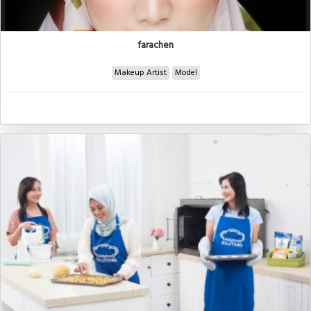
farachen
Makeup Artist
Model