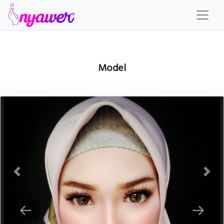
Login
Daftar
Model
Panduan
Explore
Talent
Jadi Kreator