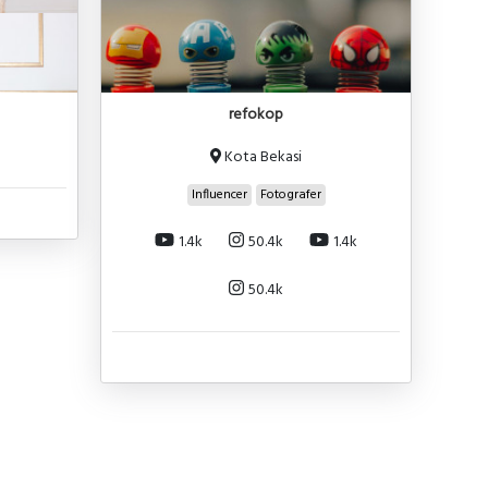
refokop
Kota Bekasi
Influencer
Fotografer
1.4k
50.4k
1.4k
50.4k