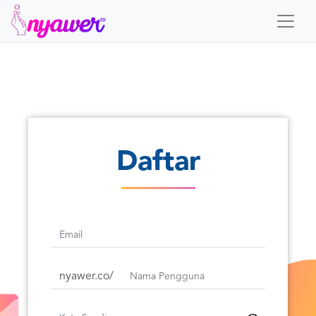
Login
Daftar
Panduan
Explore
Daftar
Talent
Jadi Kreator
nyawer.co/