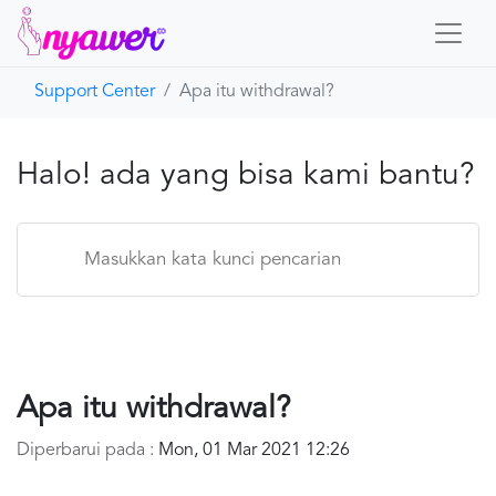
Support Center
Apa itu withdrawal?
Beranda
Nyawer
Halo! ada yang bisa kami bantu?
Hubungi Kami
Apa itu withdrawal?
Diperbarui pada :
Mon, 01 Mar 2021 12:26