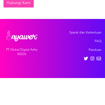
Hubungi Kami
Syarat dan Ketentuan
FAQ
PT Global Digital Artha
Panduan
©2026