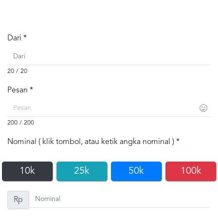
Dari *
20 / 20
Pesan *
200 / 200
Nominal ( klik tombol, atau ketik angka nominal ) *
10k
25k
50k
100k
Rp