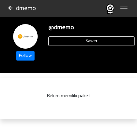
dmemo
@dmemo
Sawer
Follow
Belum memiliki paket