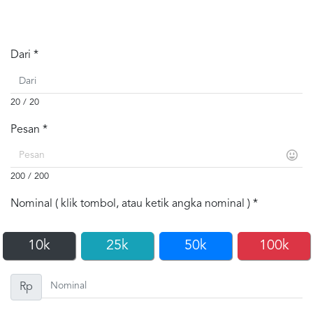
Dari *
20 / 20
Pesan *
200 / 200
Nominal ( klik tombol, atau ketik angka nominal ) *
10k
25k
50k
100k
Rp