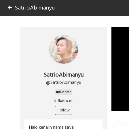
SatrioAbimanyu
SatrioAbimanyu
@SatrioAbimanyu
Influencer
Influencer
Follow
Halo kenalin nama saya