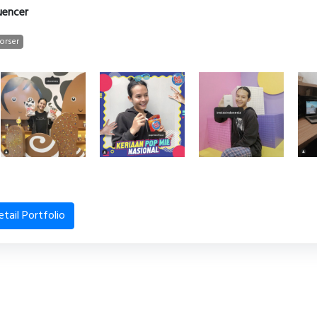
luencer
orser
etail Portfolio