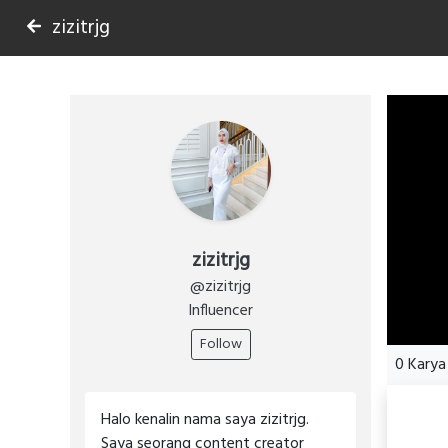
zizitrjg
zizitrjg
@zizitrjg
Influencer
Follow
0
Karya
Halo kenalin nama saya zizitrjg.
Saya seorang content creator