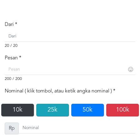
Dari *
20 / 20
Pesan *
200 / 200
Nominal ( klik tombol, atau ketik angka nominal ) *
10k
25k
50k
100k
Rp