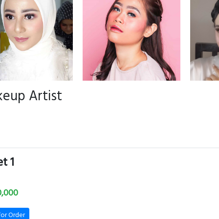
eup Artist
t 1
0,000
for Order