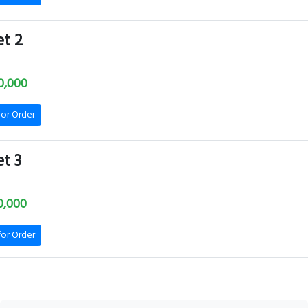
t 2
0,000
for Order
t 3
0,000
for Order