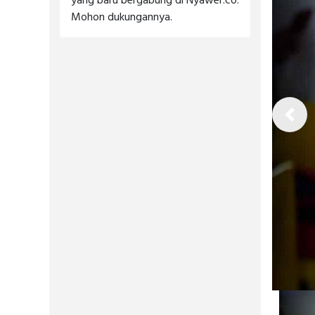
yang baru bergabung di Nyawer.co.
Mohon dukungannya.
Previ