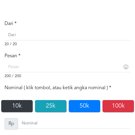
Dari *
20 / 20
Pesan *
200 / 200
Nominal ( klik tombol, atau ketik angka nominal ) *
10k
25k
50k
100k
Rp