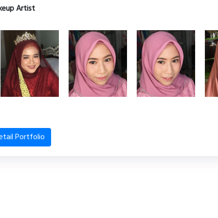
eup Artist
etail Portfolio